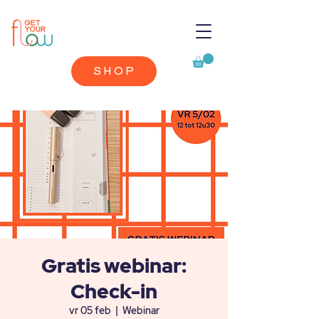
SHOP
Gratis webinar:
Check-in
vr 05 feb
  |  
Webinar