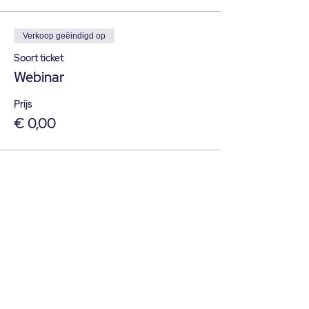
Verkoop geëindigd op
Soort ticket
Webinar
Prijs
€ 0,00
Deel dit evenement
© 2025 GET YOUR FLOW
Contacteer ons:
info@getyourflow.be