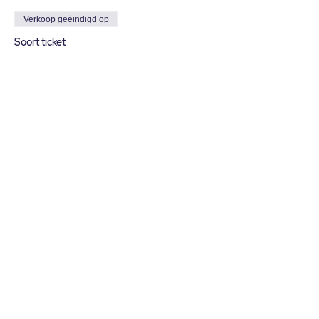
Verkoop geëindigd op
Soort ticket
Webinar
Prijs
€ 0,00
Deel dit evenement
© 2025 GET YOUR FLOW
Contacteer ons:
info@getyourflow.be