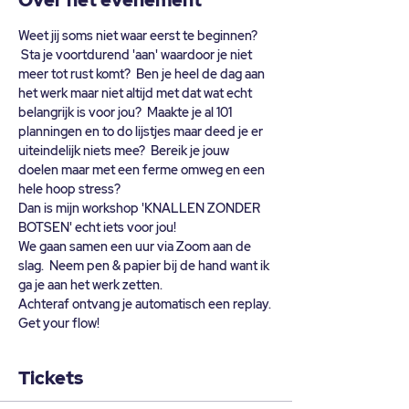
Over het evenement
Weet jij soms niet waar eerst te beginnen? 
 Sta je voortdurend 'aan' waardoor je niet 
meer tot rust komt?  Ben je heel de dag aan 
het werk maar niet altijd met dat wat echt 
belangrijk is voor jou?  Maakte je al 101 
planningen en to do lijstjes maar deed je er 
uiteindelijk niets mee?  Bereik je jouw 
doelen maar met een ferme omweg en een 
hele hoop stress?
Dan is mijn workshop 'KNALLEN ZONDER 
BOTSEN' echt iets voor jou!
We gaan samen een uur via Zoom aan de 
slag.  Neem pen & papier bij de hand want ik 
ga je aan het werk zetten.  
Achteraf ontvang je automatisch een replay.
Get your flow!
Tickets