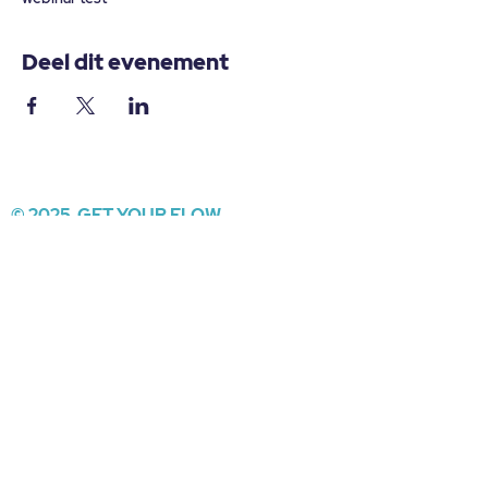
Deel dit evenement
© 2025 GET YOUR FLOW
Contacteer ons:
info@getyourflow.be
Algemene voorwaarden
Wettelijke informatie
Disclaimer
Privacy verklaring
Cookie policy
Annulatiebeleid
Verkooppunt worden