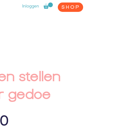
Inloggen
SHOP
n stellen
r gedoe
Prijs
00