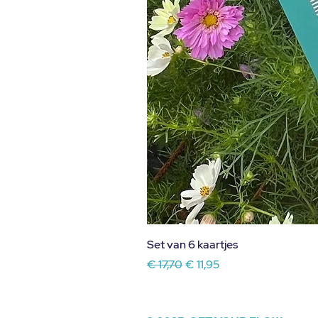
Set van 6 kaartjes
Normale prijs
Verkoopprijs
€ 17,70
€ 11,95