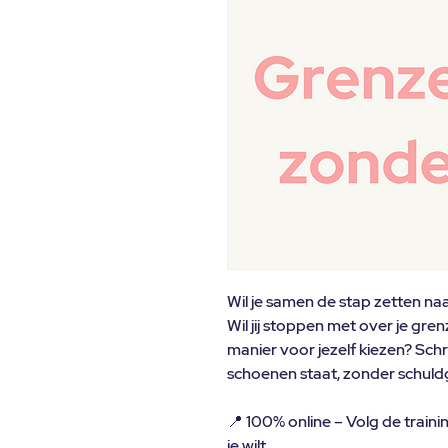
Wil je samen de stap zetten n
Wil jij stoppen met over je gr
manier voor jezelf kiezen? Schrijf
schoenen staat, zonder schuld
📍
100% online – Volg de traini
je wilt.