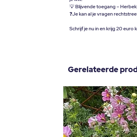
💡
Blijvende toegang – Herbekij
❓
Je kan al je vragen rechtstreek
Schrijf je nu in en krijg 20 eu
Gerelateerde pro