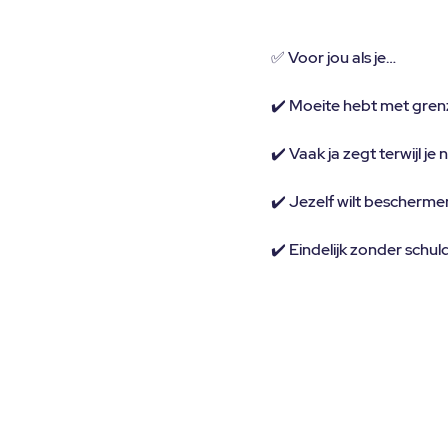
✅ Voor jou als je…
✔️ Moeite hebt met grenze
✔️ Vaak ja zegt terwijl je
✔️ Jezelf wilt bescherme
✔️ Eindelijk zonder schuld