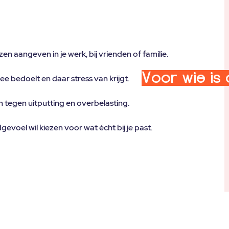
n aangeven in je werk, bij vrienden of familie.
Voor wie is 
 nee bedoelt en daar stress van krijgt.
n tegen uitputting en overbelasting.
gevoel wil kiezen voor wat écht bij je past.