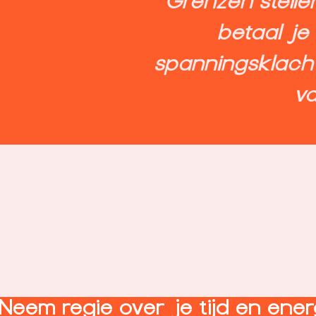
Grenzen stellen
betaal je 
spanningsklach
va
Neem regie over je tijd en ener