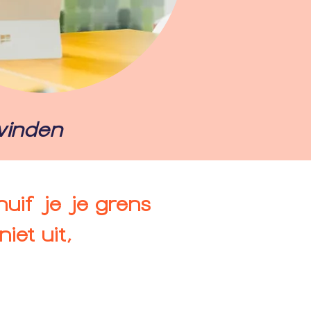
vinden
huif je je grens
iet uit,