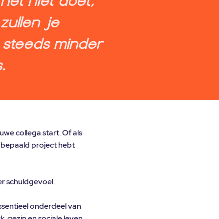
het niet doet,
zullen je
 steeds minder
.
uwe collega start. Of als
en bepaald project hebt
er schuldgevoel.
 essentieel onderdeel van
k, gezin en sociale leven