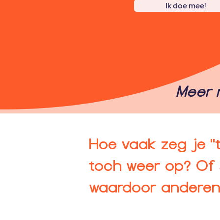
Ik doe mee!
Meer 
Hoe vaak zeg je "t
toch weer op? Of s
waardoor anderen 