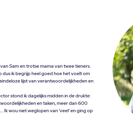
lft van Sam en trotse mama van twee tieners.
p dus ik begrijp heel goed hoe het voelt om
indeloze lijst van verantwoordelijkheden en
ector stond ik dagelijks midden in de drukte:
twoordelijkheden en taken, meer dan 600
… Ik wou niet weglopen van ‘veel’ en ging op