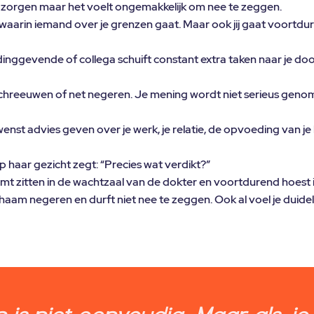
il zorgen maar het voelt ongemakkelijk om nee te zeggen.
es waarin iemand over je grenzen gaat. Maar ook jij gaat voortdu
idinggevende of collega schuift constant extra taken naar je do
schreeuwen of net negeren. Je mening wordt niet serieus geno
st advies geven over je werk, je relatie, de opvoeding van je ki
p haar gezicht zegt: “Precies wat verdikt?”
mt zitten in de wachtzaal van de dokter en voortdurend hoest in
lichaam negeren en durft niet nee te zeggen. Ook al voel je duidel