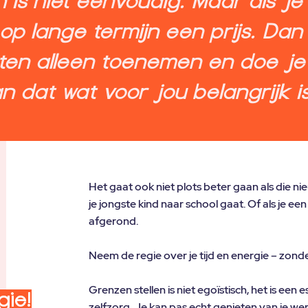
 is niet eenvoudig. Maar als je 
op lange termijn een prijs. Dan 
ten alleen toenemen en doe je
n dat wat voor jou belangrijk is
​Het gaat ook niet plots beter gaan als die nie
je jongste kind naar school gaat. Of als je e
afgerond.
Neem de regie over je tijd en energie – zond
Grenzen stellen is niet egoïstisch, het is een
gie!
zelfzorg. Je kan pas echt genieten van je wer